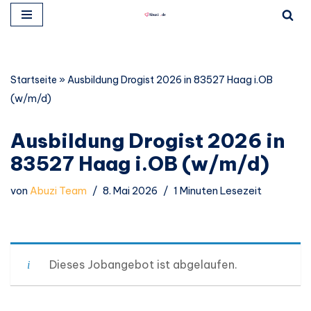
Zum
Inhalt
springen
Startseite
»
Ausbildung Drogist 2026 in 83527 Haag i.OB
(w/m/d)
Ausbildung Drogist 2026 in
83527 Haag i.OB (w/m/d)
von
Abuzi Team
8. Mai 2026
1 Minuten Lesezeit
Dieses Jobangebot ist abgelaufen.