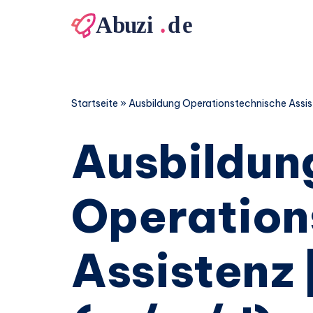
Zum
Inhalt
springen
Startseite
»
Ausbildung Operationstechnische Assi
Ausbildun
Operation
Assistenz