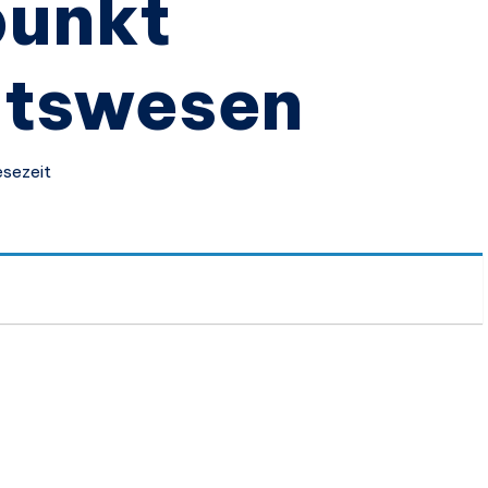
punkt
itswesen
esezeit