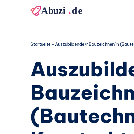
Zum
Inhalt
springen
Startseite
»
Auszubildende/r Bauzeichner/in (Baute
Auszubild
Bauzeichn
(Bautechn