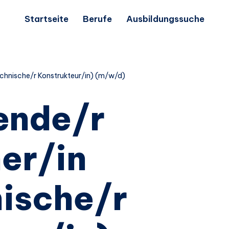
Startseite
Berufe
Ausbildungssuche
chnische/r Konstrukteur/in) (m/w/d)
ende/r
er/in
ische/r