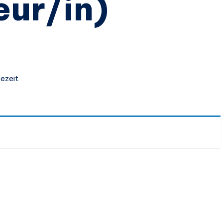
eur/in)
sezeit