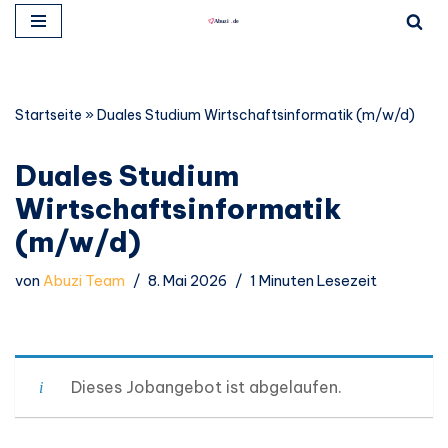
Zum
Inhalt
springen
Startseite
»
Duales Studium Wirtschaftsinformatik (m/w/d)
Duales Studium
Wirtschaftsinformatik
(m/w/d)
von
Abuzi Team
8. Mai 2026
1 Minuten Lesezeit
Dieses Jobangebot ist abgelaufen.