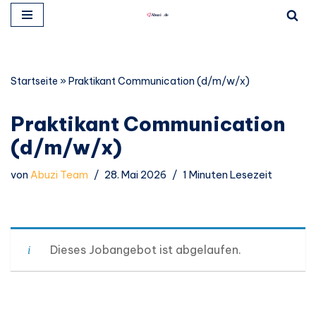
Zum
Inhalt
springen
Startseite
»
Praktikant Communication (d/m/w/x)
Praktikant Communication
(d/m/w/x)
von
Abuzi Team
28. Mai 2026
1 Minuten Lesezeit
Dieses Jobangebot ist abgelaufen.