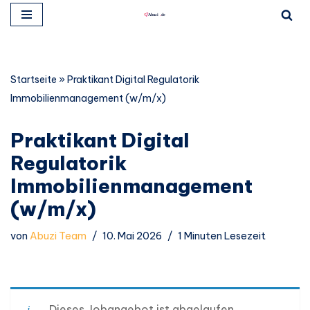
Zum
Inhalt
springen
Startseite
»
Praktikant Digital Regulatorik
Immobilienmanagement (w/m/x)
Praktikant Digital
Regulatorik
Immobilienmanagement
(w/m/x)
von
Abuzi Team
10. Mai 2026
1 Minuten Lesezeit
Dieses Jobangebot ist abgelaufen.