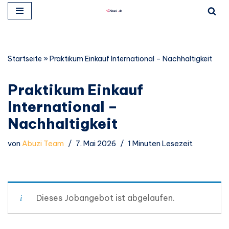
Zum
Inhalt
springen
Startseite
»
Praktikum Einkauf International – Nachhaltigkeit
Praktikum Einkauf
International –
Nachhaltigkeit
von
Abuzi Team
7. Mai 2026
1 Minuten Lesezeit
Dieses Jobangebot ist abgelaufen.