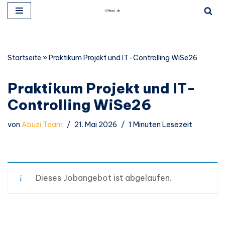
Zum
Inhalt
springen
Startseite
»
Praktikum Projekt und IT-Controlling WiSe26
Praktikum Projekt und IT-
Controlling WiSe26
von
Abuzi Team
21. Mai 2026
1 Minuten Lesezeit
Dieses Jobangebot ist abgelaufen.