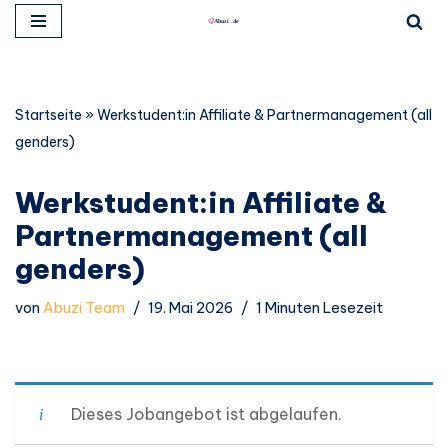
Zum
Inhalt
springen
Startseite
»
Werkstudent:in Affiliate & Partnermanagement (all
genders)
Werkstudent:in Affiliate &
Partnermanagement (all
genders)
von
Abuzi Team
19. Mai 2026
1 Minuten Lesezeit
Dieses Jobangebot ist abgelaufen.