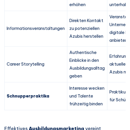
erhöhen
unterhalts
Veranstal
Direkten Kontakt
Unterneh
Informationsveranstaltungen
zu potenziellen
digitale I
Azubis herstellen
anbieten
Authentische
Erfahrung
Einblicke in den
Career Storytelling
aktueller 
Ausbildungsalltag
Azubis nu
geben
Interesse wecken
Praktikum
Schnupperpraktika
und Talente
für Schüle
frühzeitig binden
Effektives
Ausbildungsmarketing
vereint