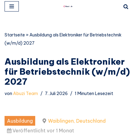
Zum
Inhalt
springen
Startseite
»
Ausbildung als Elektroniker für Betriebstechnik
(w/m/d) 2027
Ausbildung als Elektroniker
für Betriebstechnik (w/m/d)
2027
von
Abuzi Team
7. Juli 2026
1 Minuten Lesezeit
Ausbildung
Waiblingen, Deutschland
Veröffentlicht vor 1 Monat