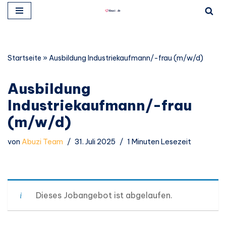
Zum
Inhalt
springen
Startseite
»
Ausbildung Industriekaufmann/-frau (m/w/d)
Ausbildung
Industriekaufmann/-frau
(m/w/d)
von
Abuzi Team
31. Juli 2025
1 Minuten Lesezeit
Dieses Jobangebot ist abgelaufen.