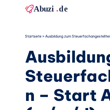
Zum
Inhalt
springen
Startseite
»
Ausbildung zum Steuerfachangestellte
Ausbildun
Steuerfac
n – Start