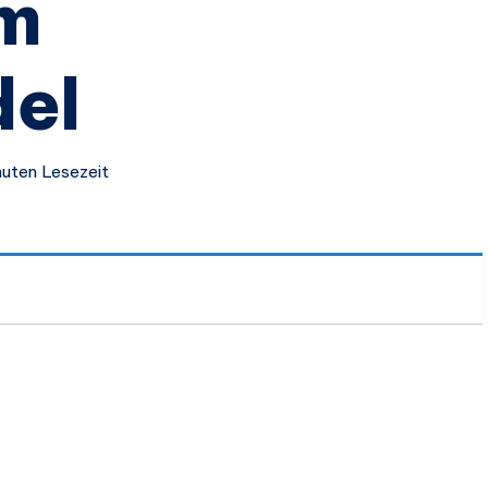
im
del
nuten Lesezeit