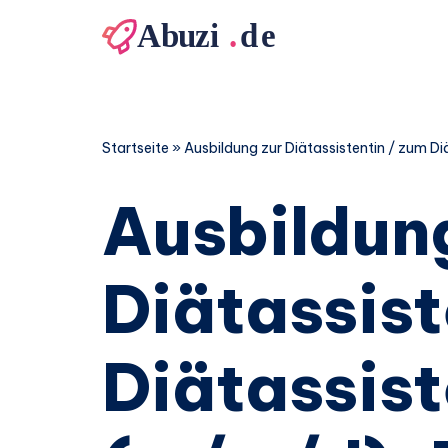
Zum
Inhalt
springen
Startseite
»
Ausbildung zur Diätassistentin / zum D
Ausbildun
Diätassist
Diätassis