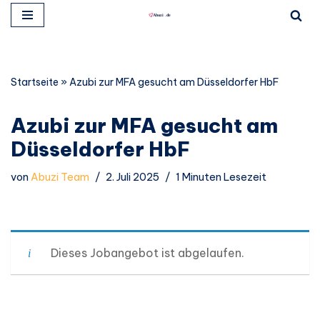
Zum
Inhalt
springen
Startseite
»
Azubi zur MFA gesucht am Düsseldorfer HbF
Azubi zur MFA gesucht am
Düsseldorfer HbF
von
Abuzi Team
2. Juli 2025
1 Minuten Lesezeit
Dieses Jobangebot ist abgelaufen.