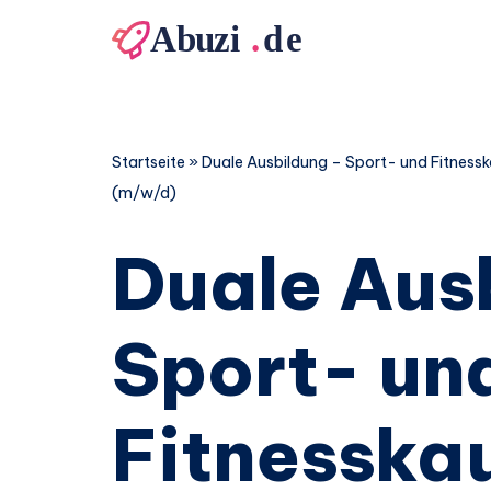
Zum
Inhalt
springen
Startseite
»
Duale Ausbildung – Sport- und Fitnessk
(m/w/d)
Duale Aus
Sport- un
Fitnesska