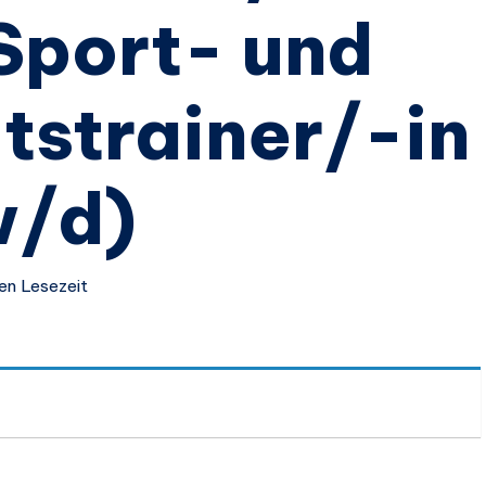
Sport- und
tstrainer/-in
w/d)
ten Lesezeit