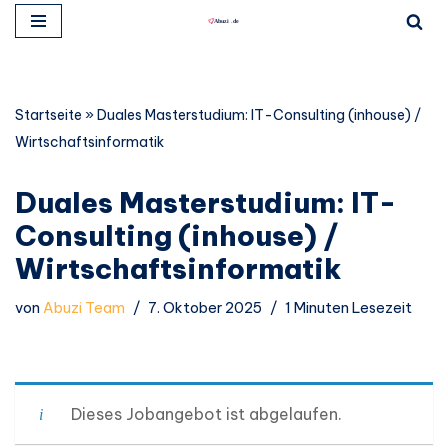
Zum
Inhalt
springen
Startseite
»
Duales Masterstudium: IT-Consulting (inhouse) /
Wirtschaftsinformatik
Duales Masterstudium: IT-
Consulting (inhouse) /
Wirtschaftsinformatik
von
Abuzi Team
7. Oktober 2025
1 Minuten Lesezeit
Dieses Jobangebot ist abgelaufen.