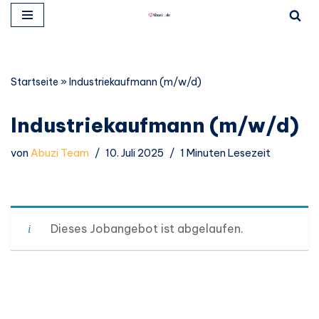
Zum
Inhalt
springen
Startseite
»
Industriekaufmann (m/w/d)
Industriekaufmann (m/w/d)
von
Abuzi Team
10. Juli 2025
1 Minuten Lesezeit
Dieses Jobangebot ist abgelaufen.