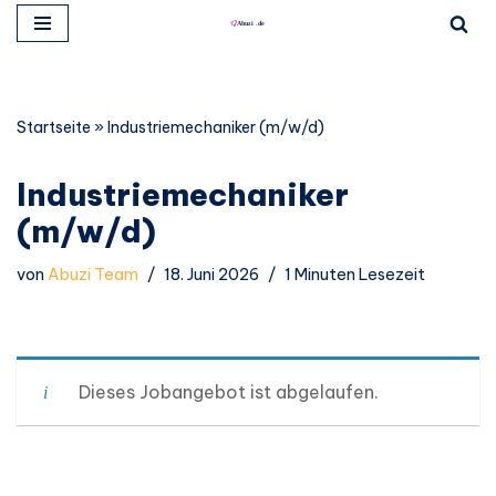
Zum
Inhalt
springen
Startseite
»
Industriemechaniker (m/w/d)
Industriemechaniker
(m/w/d)
von
Abuzi Team
18. Juni 2026
1 Minuten Lesezeit
Dieses Jobangebot ist abgelaufen.