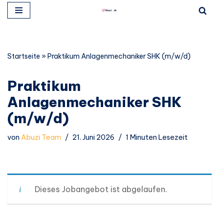
Zum
Inhalt
springen
Startseite
»
Praktikum Anlagenmechaniker SHK (m/w/d)
Praktikum
Anlagenmechaniker SHK
(m/w/d)
von
Abuzi Team
21. Juni 2026
1 Minuten Lesezeit
Dieses Jobangebot ist abgelaufen.