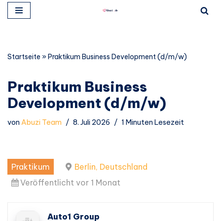
Zum
Inhalt
springen
Startseite
»
Praktikum Business Development (d/m/w)
Praktikum Business
Development (d/m/w)
von
Abuzi Team
8. Juli 2026
1 Minuten Lesezeit
Praktikum
Berlin, Deutschland
Veröffentlicht vor 1 Monat
Auto1 Group