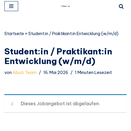
Zum
Inhalt
springen
Startseite
»
Student:in / Praktikant:in Entwicklung (w/m/d)
Student:in / Praktikant:in
Entwicklung (w/m/d)
von
Abuzi Team
16. Mai 2026
1 Minuten Lesezeit
Dieses Jobangebot ist abgelaufen.